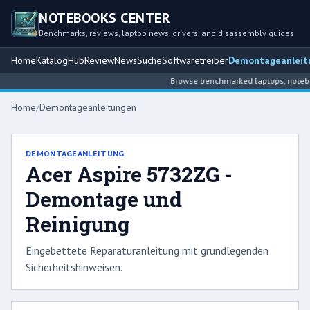
NOTEBOOKS CENTER
Benchmarks, reviews, laptop news, drivers, and disassembly guides
Home
Katalog
Hub
Review
News
Suche
Softwaretreiber
Demontageanleit
Browse benchmarked laptops, notebook
Home
/
Demontageanleitungen
DEMONTAGEANLEITUNG
Acer Aspire 5732ZG -
Demontage und
Reinigung
Eingebettete Reparaturanleitung mit grundlegenden
Sicherheitshinweisen.