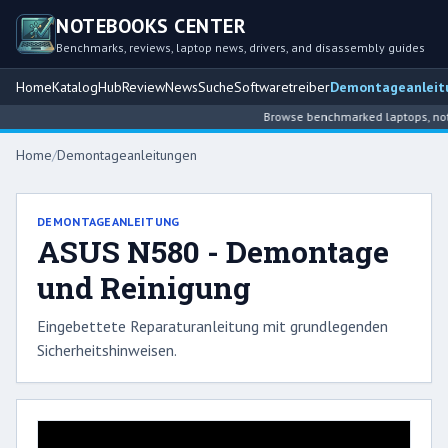
NOTEBOOKS CENTER
Benchmarks, reviews, laptop news, drivers, and disassembly guides
Home
Katalog
Hub
Review
News
Suche
Softwaretreiber
Demontageanleit
Browse benchmarked laptops, noteb
Home
/
Demontageanleitungen
DEMONTAGEANLEITUNG
ASUS N580 - Demontage
und Reinigung
Eingebettete Reparaturanleitung mit grundlegenden
Sicherheitshinweisen.