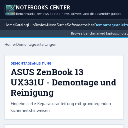
NOTEBOOKS CENTER
Benchmarks, reviews, laptop news, drivers, and disassembly guides
Home
Katalog
Hub
Review
News
Suche
Softwaretreiber
Demontageanleit
Browse benchmarked laptops, noteboo
Home
/
Demontageanleitungen
DEMONTAGEANLEITUNG
ASUS ZenBook 13
UX331U - Demontage und
Reinigung
Eingebettete Reparaturanleitung mit grundlegenden
Sicherheitshinweisen.