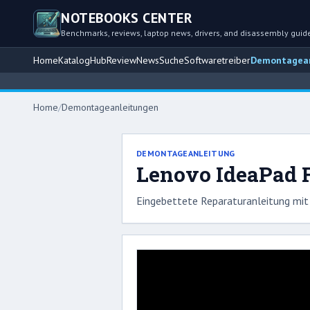
NOTEBOOKS CENTER
Benchmarks, reviews, laptop news, drivers, and disassembly guid
Home
Katalog
Hub
Review
News
Suche
Softwaretreiber
Demontagean
Home
/
Demontageanleitungen
DEMONTAGEANLEITUNG
Lenovo IdeaPad F
Eingebettete Reparaturanleitung mit 