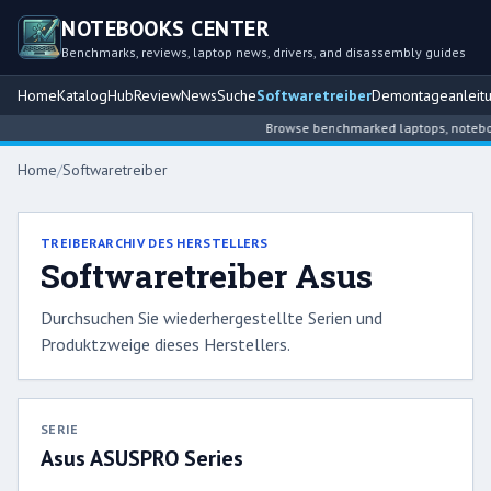
NOTEBOOKS CENTER
Benchmarks, reviews, laptop news, drivers, and disassembly guides
Home
Katalog
Hub
Review
News
Suche
Softwaretreiber
Demontageanleit
Browse benchmarked laptops, notebook 
Home
/
Softwaretreiber
TREIBERARCHIV DES HERSTELLERS
Softwaretreiber Asus
Durchsuchen Sie wiederhergestellte Serien und
Produktzweige dieses Herstellers.
SERIE
Asus ASUSPRO Series