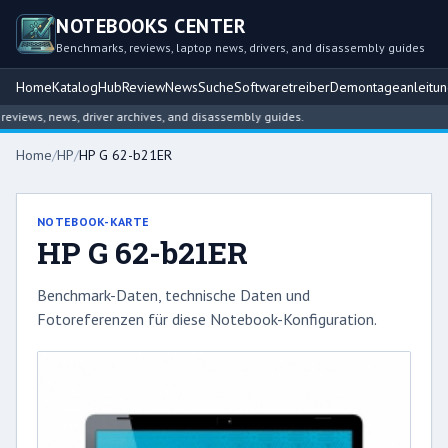
NOTEBOOKS CENTER
Benchmarks, reviews, laptop news, drivers, and disassembly guides
Home
Katalog
Hub
Review
News
Suche
Softwaretreiber
Demontageanleitu
iews, news, driver archives, and disassembly guides.
Home
/
HP
/
HP G 62-b21ER
NOTEBOOK-KARTE
HP G 62-b21ER
Benchmark-Daten, technische Daten und
Fotoreferenzen für diese Notebook-Konfiguration.