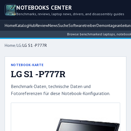
NOTEBOOKS CENTER
Benchmarks, reviews, laptop news, drivers, and disassembly guides
Home
Katalog
Hub
Review
News
Suche
Softwaretreiber
Demontageanleitu
Browse benchmarked laptops, notebook int
Home
/
LG
/
LG S1 -P777R
NOTEBOOK-KARTE
LG S1 -P777R
Benchmark-Daten, technische Daten und
Fotoreferenzen für diese Notebook-Konfiguration.