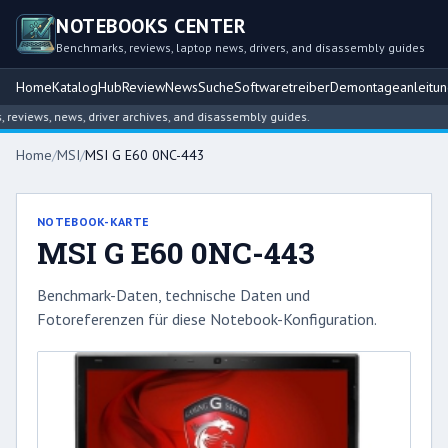
NOTEBOOKS CENTER
Benchmarks, reviews, laptop news, drivers, and disassembly guides
Home
Katalog
Hub
Review
News
Suche
Softwaretreiber
Demontageanleitu
views, news, driver archives, and disassembly guides.
Home
/
MSI
/
MSI G E60 0NC-443
NOTEBOOK-KARTE
MSI G E60 0NC-443
Benchmark-Daten, technische Daten und
Fotoreferenzen für diese Notebook-Konfiguration.