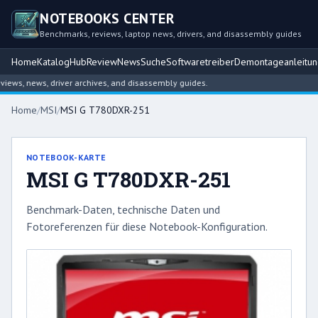
NOTEBOOKS CENTER
Benchmarks, reviews, laptop news, drivers, and disassembly guides
Home
Katalog
Hub
Review
News
Suche
Softwaretreiber
Demontageanleitu
ws, news, driver archives, and disassembly guides.
Home
/
MSI
/
MSI G T780DXR-251
NOTEBOOK-KARTE
MSI G T780DXR-251
Benchmark-Daten, technische Daten und
Fotoreferenzen für diese Notebook-Konfiguration.