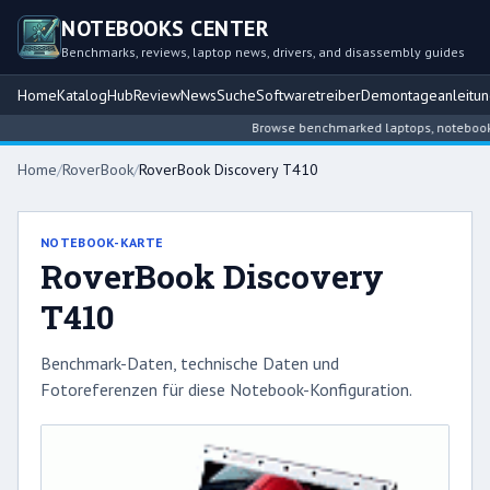
NOTEBOOKS CENTER
Benchmarks, reviews, laptop news, drivers, and disassembly guides
Home
Katalog
Hub
Review
News
Suche
Softwaretreiber
Demontageanleitu
Browse benchmarked laptops, notebook int
Home
/
RoverBook
/
RoverBook Discovery T410
NOTEBOOK-KARTE
RoverBook Discovery
T410
Benchmark-Daten, technische Daten und
Fotoreferenzen für diese Notebook-Konfiguration.