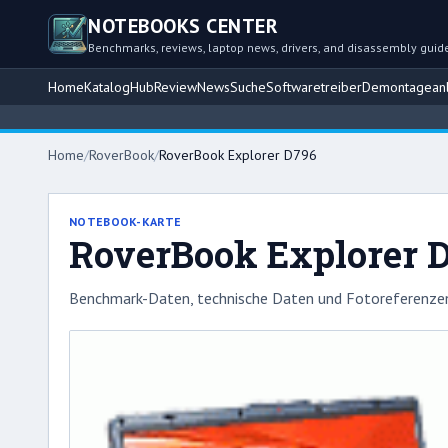
NOTEBOOKS CENTER
Benchmarks, reviews, laptop news, drivers, and disassembly guid
Home
Katalog
Hub
Review
News
Suche
Softwaretreiber
Demontageanl
Home
/
RoverBook
/
RoverBook Explorer D796
NOTEBOOK-KARTE
RoverBook Explorer 
Benchmark-Daten, technische Daten und Fotoreferenzen