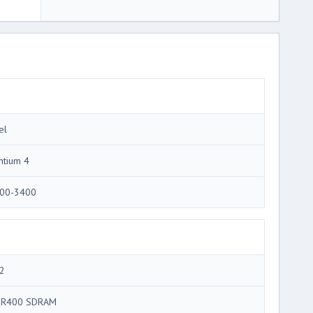
el
ntium 4
00-3400
2
R400 SDRAM