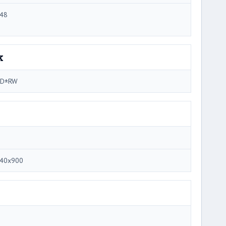
48
k
VD±RW
40x900