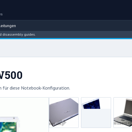
es
eitungen
assembly guides.
W500
 für diese Notebook-Konfiguration.