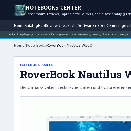
NOTEBOOKS CENTER
Benchmarks, reviews, laptop news, drivers, and disassembly guid
Home
Katalog
Hub
Review
News
Suche
Softwaretreiber
Demontageanl
ed laptops, notebook intelligence hubs, reviews, news, driver archives, and dis
Home
/
RoverBook
/
RoverBook Nautilus W500
NOTEBOOK-KARTE
RoverBook Nautilus 
Benchmark-Daten, technische Daten und Fotoreferenzen