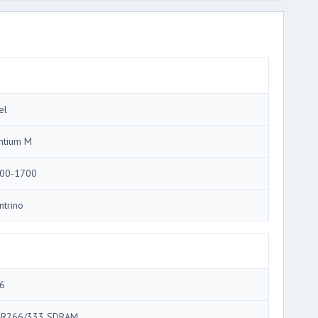
el
ntium M
00-1700
ntrino
6
R266/333 SDRAM