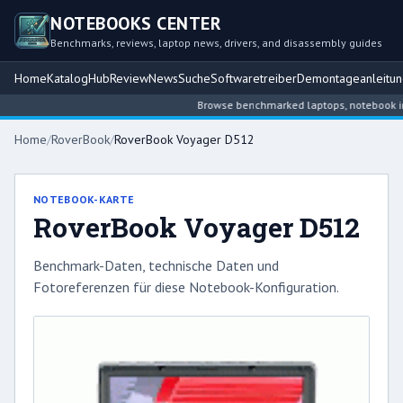
NOTEBOOKS CENTER
Benchmarks, reviews, laptop news, drivers, and disassembly guides
Home
Katalog
Hub
Review
News
Suche
Softwaretreiber
Demontageanleitu
Browse benchmarked laptops, notebook intel
Home
/
RoverBook
/
RoverBook Voyager D512
NOTEBOOK-KARTE
RoverBook Voyager D512
Benchmark-Daten, technische Daten und
Fotoreferenzen für diese Notebook-Konfiguration.