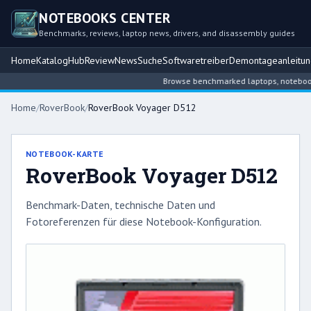
NOTEBOOKS CENTER
Benchmarks, reviews, laptop news, drivers, and disassembly guides
Home
Katalog
Hub
Review
News
Suche
Softwaretreiber
Demontageanleitu
Browse benchmarked laptops, notebook in
Home
/
RoverBook
/
RoverBook Voyager D512
NOTEBOOK-KARTE
RoverBook Voyager D512
Benchmark-Daten, technische Daten und
Fotoreferenzen für diese Notebook-Konfiguration.