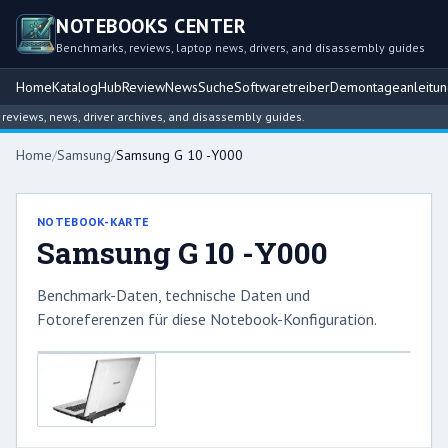
NOTEBOOKS CENTER
Benchmarks, reviews, laptop news, drivers, and disassembly guides
Home
Katalog
Hub
Review
News
Suche
Softwaretreiber
Demontageanleitu
views, news, driver archives, and disassembly guides.
Home
/
Samsung
/
Samsung G 10 -Y000
NOTEBOOK-KARTE
Samsung G 10 -Y000
Benchmark-Daten, technische Daten und
Fotoreferenzen für diese Notebook-Konfiguration.