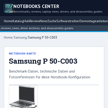
NOTEBOOKS CENTER
Benchmarks, reviews, laptop news, drivers, and disassembly guides
Home
Katalog
Hub
Review
News
Suche
Softwaretreiber
Demontageanleitu
views, news, driver archives, and disassembly guides.
Home
/
Samsung
/
Samsung P 50-C003
NOTEBOOK-KARTE
Samsung P 50-C003
Benchmark-Daten, technische Daten und
Fotoreferenzen für diese Notebook-Konfiguration.