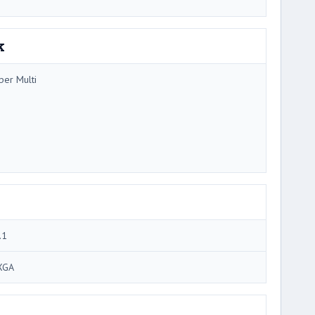
k
per Multi
.1
XGA