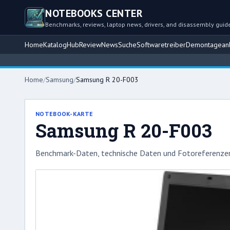
NOTEBOOKS CENTER
Benchmarks, reviews, laptop news, drivers, and disassembly guid
Home
Katalog
Hub
Review
News
Suche
Softwaretreiber
Demontageanl
Home
/
Samsung
/
Samsung R 20-F003
NOTEBOOK-KARTE
Samsung R 20-F003
Benchmark-Daten, technische Daten und Fotoreferenzen