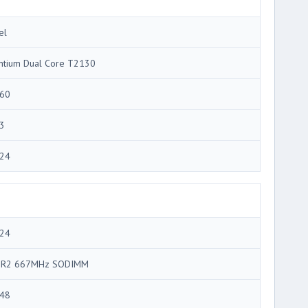
el
ntium Dual Core T2130
60
3
24
24
R2 667MHz SODIMM
48