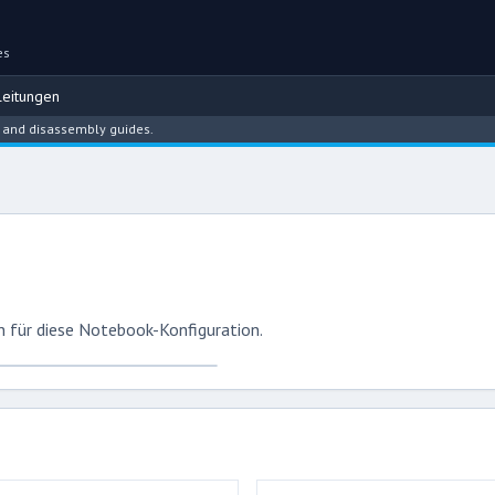
es
eitungen
 disassembly guides.
 für diese Notebook-Konfiguration.