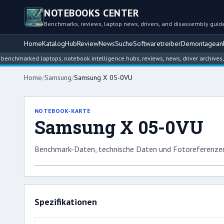
NOTEBOOKS CENTER
Benchmarks, reviews, laptop news, drivers, and disassembly guid
Home
Katalog
Hub
Review
News
Suche
Softwaretreiber
Demontageanl
marked laptops, notebook intelligence hubs, reviews, news, driver archives, and
Home
/
Samsung
/
Samsung X 05-0VU
NOTEBOOK-KARTE
Samsung X 05-0VU
Benchmark-Daten, technische Daten und Fotoreferenzen
Spezifikationen