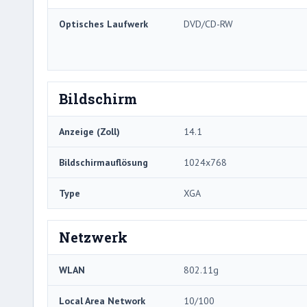
Optisches Laufwerk
DVD/CD-RW
Bildschirm
Anzeige (Zoll)
14.1
Bildschirmauflösung
1024x768
Type
XGA
Netzwerk
WLAN
802.11g
Local Area Network
10/100