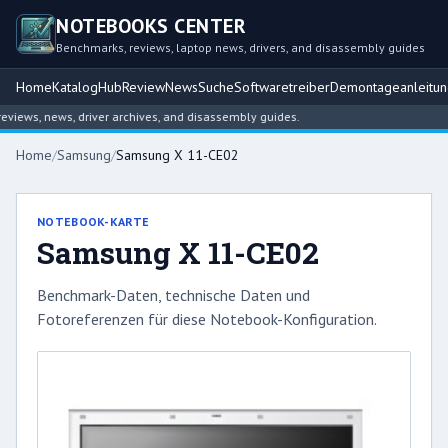
NOTEBOOKS CENTER
Benchmarks, reviews, laptop news, drivers, and disassembly guides
Home
Katalog
Hub
Review
News
Suche
Softwaretreiber
Demontageanleitu
iews, news, driver archives, and disassembly guides.
Home
/
Samsung
/
Samsung X 11-CE02
NOTEBOOK-KARTE
Samsung X 11-CE02
Benchmark-Daten, technische Daten und
Fotoreferenzen für diese Notebook-Konfiguration.