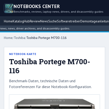
NOTEBOOKS CENTER
Benchmarks, reviews, laptop news, drivers, and disassembly guides
Home
Katalog
Hub
Review
News
Suche
Softwaretreiber
Demontageanleitu
s, news, driver archives, and disassembly guides.
Home
/
Toshiba
/
Toshiba Portege M700-116
NOTEBOOK-KARTE
Toshiba Portege M700-
116
Benchmark-Daten, technische Daten und
Fotoreferenzen für diese Notebook-Konfiguration.