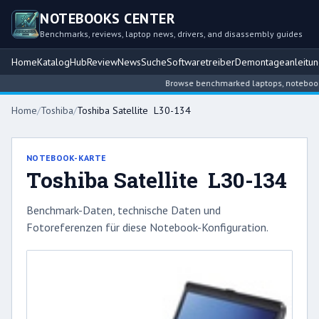
NOTEBOOKS CENTER
Benchmarks, reviews, laptop news, drivers, and disassembly guides
Home
Katalog
Hub
Review
News
Suche
Softwaretreiber
Demontageanleitu
Browse benchmarked laptops, notebook int
Home
/
Toshiba
/
Toshiba Satellite L30-134
NOTEBOOK-KARTE
Toshiba Satellite L30-134
Benchmark-Daten, technische Daten und
Fotoreferenzen für diese Notebook-Konfiguration.