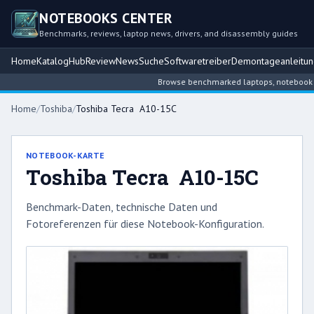
NOTEBOOKS CENTER
Benchmarks, reviews, laptop news, drivers, and disassembly guides
Home
Katalog
Hub
Review
News
Suche
Softwaretreiber
Demontageanleitu
Browse benchmarked laptops, notebook inte
Home
/
Toshiba
/
Toshiba Tecra A10-15C
NOTEBOOK-KARTE
Toshiba Tecra A10-15C
Benchmark-Daten, technische Daten und
Fotoreferenzen für diese Notebook-Konfiguration.