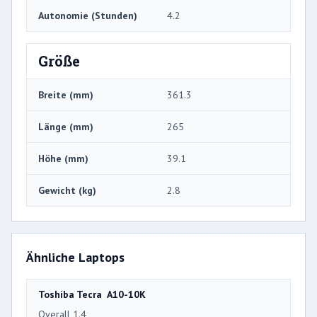
Autonomie (Stunden)
4.2
Größe
Breite (mm)
361.3
Länge (mm)
265
Höhe (mm)
39.1
Gewicht (kg)
2.8
Ähnliche Laptops
Toshiba Tecra A10-10K
Overall 1.4