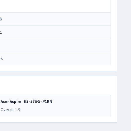
8
1
58
Acer Aspire E5-573G -P1RN
Overall 1.9