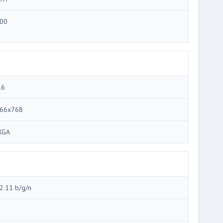
00
.6
66x768
XGA
2.11 b/g/n