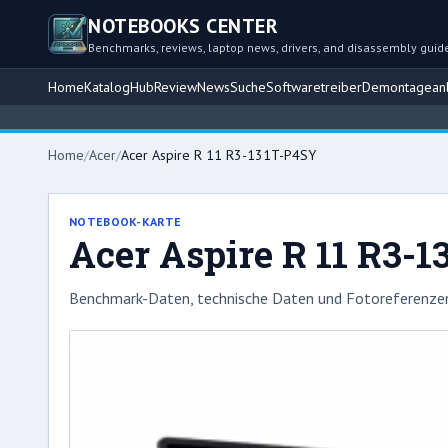
NOTEBOOKS CENTER
Benchmarks, reviews, laptop news, drivers, and disassembly guid
Home
Katalog
Hub
Review
News
Suche
Softwaretreiber
Demontageanl
Home
/
Acer
/
Acer Aspire R 11 R3-131T-P4SY
NOTEBOOK-KARTE
Acer Aspire R 11 R3-
Benchmark-Daten, technische Daten und Fotoreferenzen