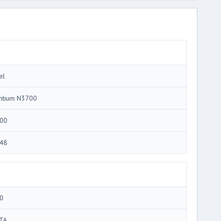
el
ntium N3700
00
48
0
TA