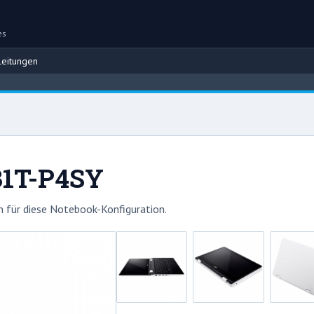
es
eitungen
131T-P4SY
 für diese Notebook-Konfiguration.