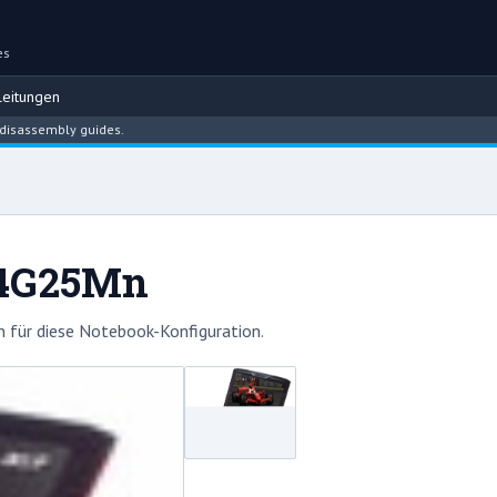
es
eitungen
ly guides.
604G25Mn
 für diese Notebook-Konfiguration.