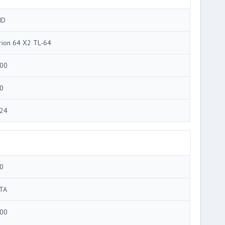
MD
rion 64 X2 TL-64
00
0
24
0
TA
00