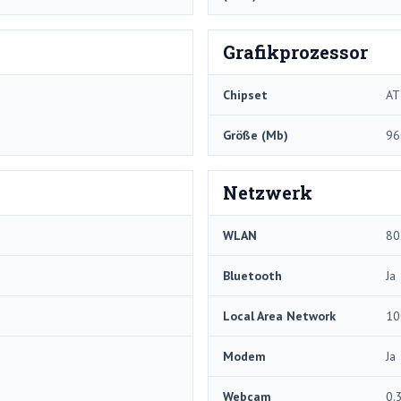
Grafikprozessor
Chipset
AT
Größe (Mb)
96
Netzwerk
WLAN
80
Bluetooth
Ja
Local Area Network
10
Modem
Ja
Webcam
0.