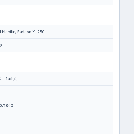
I Mobility Radeon X1250
0
2.11a/b/g
0/1000
3