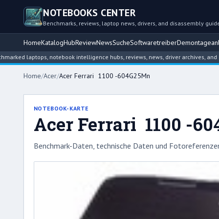
NOTEBOOKS CENTER
Benchmarks, reviews, laptop news, drivers, and disassembly guid
Home
Katalog
Hub
Review
News
Suche
Softwaretreiber
Demontageanl
ptops, notebook intelligence hubs, reviews, news, driver archives, and disassemb
Home
/
Acer
/
Acer Ferrari 1100 -604G25Mn
NOTEBOOK-KARTE
Acer Ferrari 1100 -
Benchmark-Daten, technische Daten und Fotoreferenzen