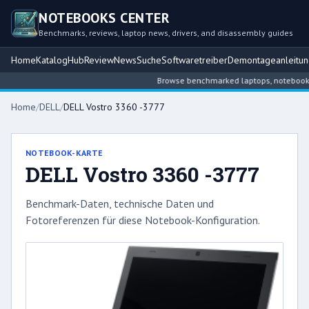
NOTEBOOKS CENTER
Benchmarks, reviews, laptop news, drivers, and disassembly guides
Home
Katalog
Hub
Review
News
Suche
Softwaretreiber
Demontageanleitu
Browse benchmarked laptops, notebook int
Home
/
DELL
/
DELL Vostro 3360 -3777
NOTEBOOK-KARTE
DELL Vostro 3360 -3777
Benchmark-Daten, technische Daten und
Fotoreferenzen für diese Notebook-Konfiguration.