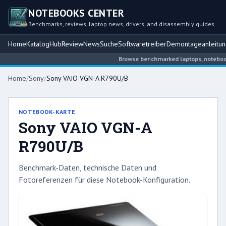
NOTEBOOKS CENTER
Benchmarks, reviews, laptop news, drivers, and disassembly guides
Home
Katalog
Hub
Review
News
Suche
Softwaretreiber
Demontageanleitu
Browse benchmarked laptops, notebook in
Home
/
Sony
/
Sony VAIO VGN-A R790U/B
NOTEBOOK-KARTE
Sony VAIO VGN-A
R790U/B
Benchmark-Daten, technische Daten und
Fotoreferenzen für diese Notebook-Konfiguration.