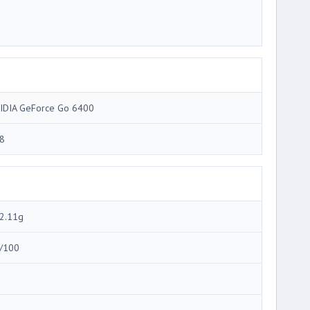
IDIA GeForce Go 6400
8
2.11g
/100