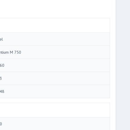
el
ntium M 750
60
3
48
0