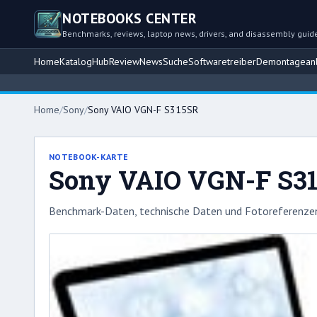
NOTEBOOKS CENTER
Benchmarks, reviews, laptop news, drivers, and disassembly guid
Home
Katalog
Hub
Review
News
Suche
Softwaretreiber
Demontageanl
Home
/
Sony
/
Sony VAIO VGN-F S315SR
NOTEBOOK-KARTE
Sony VAIO VGN-F S3
Benchmark-Daten, technische Daten und Fotoreferenzen