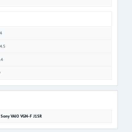
4
4.5
.4
9
Sony VAIO VGN-F J1SR