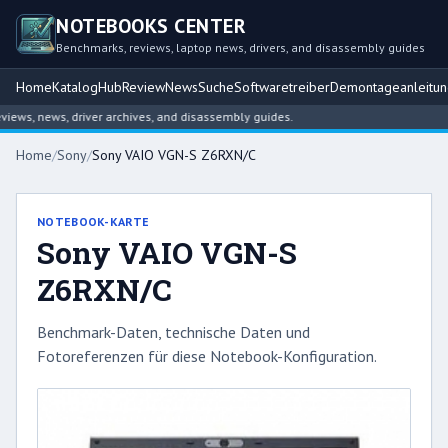
NOTEBOOKS CENTER
Benchmarks, reviews, laptop news, drivers, and disassembly guides
Home
Katalog
Hub
Review
News
Suche
Softwaretreiber
Demontageanleitu
ws, news, driver archives, and disassembly guides.
Home
/
Sony
/
Sony VAIO VGN-S Z6RXN/C
NOTEBOOK-KARTE
Sony VAIO VGN-S
Z6RXN/C
Benchmark-Daten, technische Daten und
Fotoreferenzen für diese Notebook-Konfiguration.